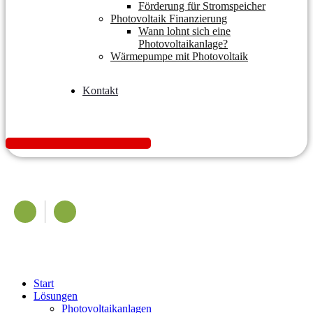
Förderung für Stromspeicher
Photovoltaik Finanzierung
Wann lohnt sich eine
Photovoltaikanlage?
Wärmepumpe mit Photovoltaik
Kontakt
K
o
s
t
e
n
l
o
s
A
n
g
e
b
o
t
e
i
n
h
o
l
e
n
Start
Lösungen
Photovoltaikanlagen