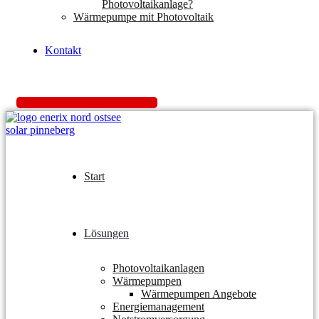
Photovoltaikanlage?
Wärmepumpe mit Photovoltaik
Kontakt
K
o
s
t
e
n
l
o
s
A
n
g
e
b
o
t
e
i
n
h
o
l
e
n
Start
Lösungen
Photovoltaikanlagen
Wärmepumpen
Wärmepumpen Angebote
Energiemanagement