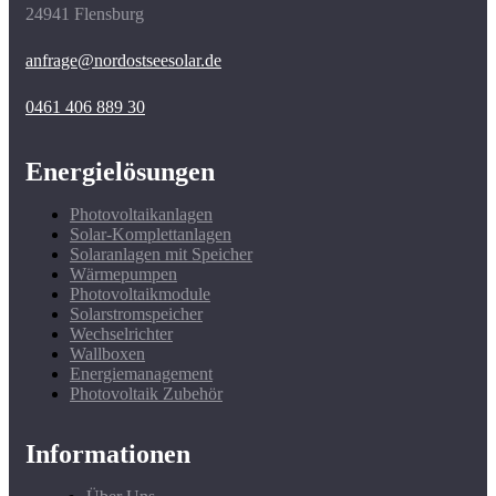
24941 Flensburg
anfrage@nordostseesolar.de
0461 406 889 30
Energielösungen
Photovoltaikanlagen
Solar-Komplettanlagen
Solaranlagen mit Speicher
Wärmepumpen
Photovoltaikmodule
Solarstromspeicher
Wechselrichter
Wallboxen
Energiemanagement
Photovoltaik Zubehör
Informationen