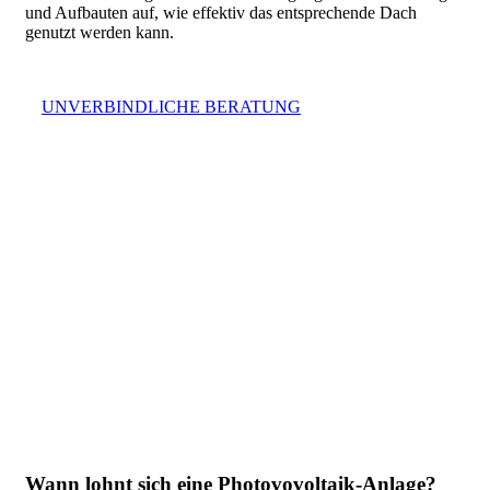
und Aufbauten auf, wie effektiv das entsprechende Dach
genutzt werden kann.
U
N
V
E
R
B
I
N
D
L
I
C
H
E
B
E
R
A
T
U
N
G
Wann lohnt sich eine Photovovoltaik-Anlage?