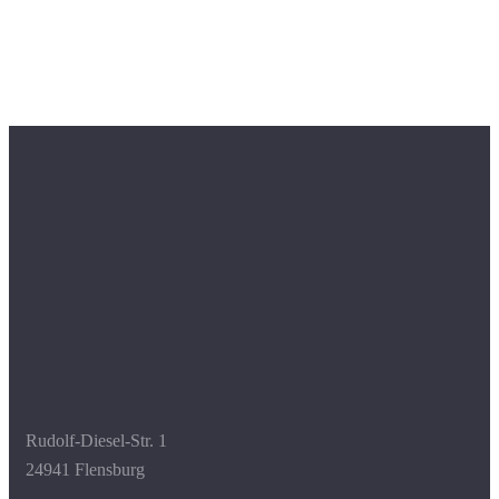
Rudolf-Diesel-Str. 1
24941 Flensburg