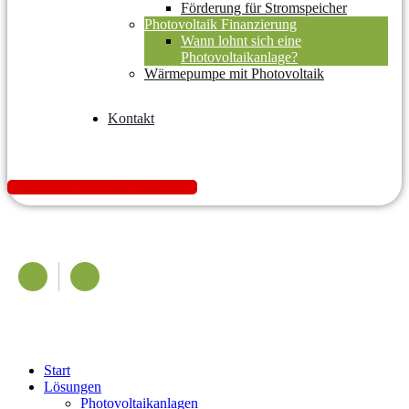
Förderung für Stromspeicher
Photovoltaik Finanzierung
Wann lohnt sich eine
Photovoltaikanlage?
Wärmepumpe mit Photovoltaik
Kontakt
K
o
s
t
e
n
l
o
s
A
n
g
e
b
o
t
e
i
n
h
o
l
e
n
Start
Lösungen
Photovoltaikanlagen