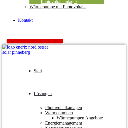
Photovoltaikanlage?
Wärmepumpe mit Photovoltaik
Kontakt
K
o
s
t
e
n
l
o
s
A
n
g
e
b
o
t
e
i
n
h
o
l
e
n
Start
Lösungen
Photovoltaikanlagen
Wärmepumpen
Wärmepumpen Angebote
Energiemanagement