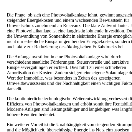
Die Frage, ob sich eine Photovoltaikanlage lohnt, gewinnt angesich
steigender Energiekosten und einem wachsenden Bewusstsein für
Umweltschutz zunehmend an Relevanz. Die klare Antwort lautet: J
eine Photovoltaikanlage ist eine langfristig lohnende Investition. D
die Umwandlung von Sonnenlicht in elektrische Energie ermöglicht
nicht nur erhebliche Einsparungen bei den Energiekosten, sondern t
auch aktiv zur Reduzierung des ökologischen Fußabdrucks bei.
Die Anfangsinvestition in eine Photovoltaikanlage wird durch
verschiedene staatliche Förderungen, Steuervorteile und attraktive
Einspeisevergütungen erleichtert. Dies führt zu einer schnelleren
Amortisation der Kosten. Zudem steigert eine eigene Solaranlage d
Wert der Immobilie, was besonders in Zeiten des gesteigerten
Umweltbewusstseins und der Nachhaltigkeit einen wichtigen Fakto
darstellt.
Die kontinuierliche technologische Weiterentwicklung verbessert d
Effizienz von Photovoltaikanlagen und erhöht somit ihre Rentabilitä
Moderne Anlagen sind leistungsfähiger und langlebiger, was langfri
höhere Renditen bedeutet.
Ein weiterer Vorteil ist die Unabhängigkeit von steigenden Strompr
und die Möglichkeit, überschüssige Energie ins Netz einzuspeisen.