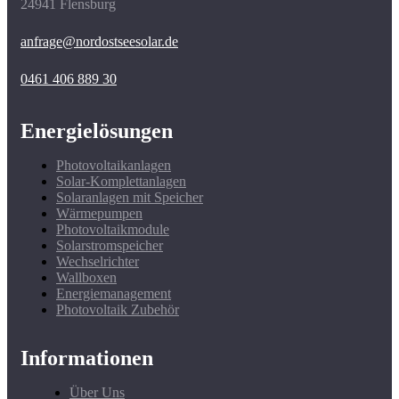
24941 Flensburg
anfrage@nordostseesolar.de
0461 406 889 30
Energielösungen
Photovoltaikanlagen
Solar-Komplettanlagen
Solaranlagen mit Speicher
Wärmepumpen
Photovoltaikmodule
Solarstromspeicher
Wechselrichter
Wallboxen
Energiemanagement
Photovoltaik Zubehör
Informationen
Über Uns