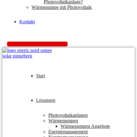
Photovoltaikanlage?
Wärmepumpe mit Photovoltaik
Kontakt
K
o
s
t
e
n
l
o
s
A
n
g
e
b
o
t
e
i
n
h
o
l
e
n
Start
Lösungen
Photovoltaikanlagen
Wärmepumpen
Wärmepumpen Angebote
Energiemanagement