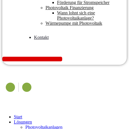
Förderung für Stromspeicher
Photovoltaik Finanzierung
Wann lohnt sich eine
Photovoltaikanlage?
Wärmepumpe mit Photovoltaik
Kontakt
K
o
s
t
e
n
l
o
s
A
n
g
e
b
o
t
e
i
n
h
o
l
e
n
Start
Lösungen
Photovoltaikanlagen