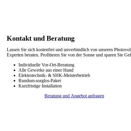
Kontakt und Beratung
Lassen Sie sich kostenfrei und unverbindlich von unseren Photovol
Experten beraten. Profitieren Sie von der Sonne und sparen Sie Ge
Individuelle Vor-Ort-Beratung
Alle Gewerke aus einer Hand
Elektrotechnik- & SHK-Meisterbetrieb
Rundum-sorglos-Paket
Kurzfristige Installation
B
e
r
a
t
u
n
g
u
n
d
A
n
g
e
b
o
t
a
n
f
r
a
g
e
n