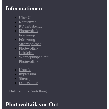
Informationen
Über Uns
Referenzen
PV-Infoabende
Photovoltaik
Förderung
Förderung
Stromspeicher
Photovoltaik
Leitfaden
Wärmepumpen mit
Photovoltaik
Kontakt
Impressum
Sitemap
Datenschutz
Datenschutz-Einstellungen
Photovoltaik vor Ort