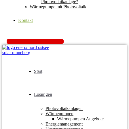
Photovoltaikanlage?
Wärmepumpe mit Photovoltaik
Kontakt
K
o
s
t
e
n
l
o
s
A
n
g
e
b
o
t
e
i
n
h
o
l
e
n
Start
Lösungen
Photovoltaikanlagen
Wärmepumpen
Wärmepumpen Angebote
Energiemanagement