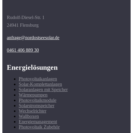
Rudolf-Diesel-Str. 1
24941 Flensburg
anfrage@nordostseesolar.de
0461 406 889 30
Energielösungen
Photovoltaikanlagen
Solar-Komplettanlagen
Solaranlagen mit Speicher
Wärmepumpen
Photovoltaikmodule
Solarstromspeicher
Wechselrichter
Wallboxen
Energiemanagement
Photovoltaik Zubehör