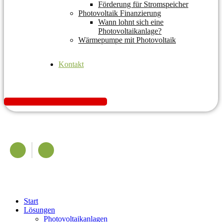
Förderung für Stromspeicher
Photovoltaik Finanzierung
Wann lohnt sich eine
Photovoltaikanlage?
Wärmepumpe mit Photovoltaik
Kontakt
K
o
s
t
e
n
l
o
s
A
n
g
e
b
o
t
e
i
n
h
o
l
e
n
Start
Lösungen
Photovoltaikanlagen