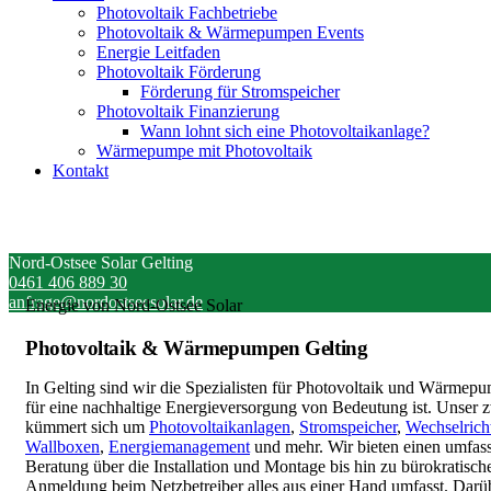
Photovoltaik Fachbetriebe
Photovoltaik & Wärmepumpen Events
Energie Leitfaden
Photovoltaik Förderung
Förderung für Stromspeicher
Photovoltaik Finanzierung
Wann lohnt sich eine Photovoltaikanlage?
Wärmepumpe mit Photovoltaik
Kontakt
Nord-Ostsee Solar Gelting
0461 406 889 30
anfrage@nordostseesolar.de
Energie von Nord-Ostsee Solar
Photovoltaik & Wärmepumpen Gelting
In Gelting sind wir die Spezialisten für Photovoltaik und Wärmepu
für eine nachhaltige Energieversorgung von Bedeutung ist. Unser z
kümmert sich um
Photovoltaikanlagen
,
Stromspeicher
,
Wechselrich
Wallboxen
,
Energiemanagement
und mehr. Wir bieten einen umfass
Beratung über die Installation und Montage bis hin zu bürokratisc
Anmeldung beim Netzbetreiber alles aus einer Hand umfasst. Darüb