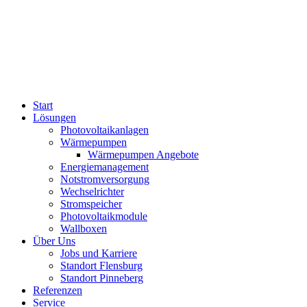
Start
Lösungen
Photovoltaikanlagen
Wärmepumpen
Wärmepumpen Angebote
Energiemanagement
Notstromversorgung
Wechselrichter
Stromspeicher
Photovoltaikmodule
Wallboxen
Über Uns
Jobs und Karriere
Standort Flensburg
Standort Pinneberg
Referenzen
Service