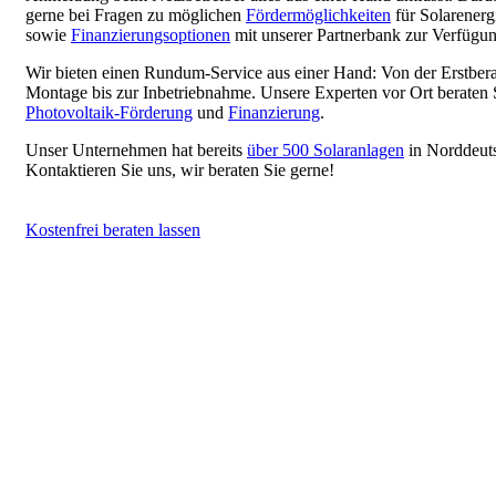
gerne bei Fragen zu möglichen
Fördermöglichkeiten
für Solarenerg
sowie
Finanzierungsoptionen
mit unserer Partnerbank zur Verfügun
Wir bieten einen Rundum-Service aus einer Hand: Von der Erstberat
Montage bis zur Inbetriebnahme. Unsere Experten vor Ort beraten 
Photovoltaik-Förderung
und
Finanzierung
.
Unser Unternehmen hat bereits
über 500 Solaranlagen
in Norddeuts
Kontaktieren Sie uns, wir beraten Sie gerne!
K
o
s
t
e
n
f
r
e
i
b
e
r
a
t
e
n
l
a
s
s
e
n