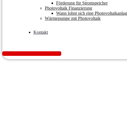
Förderung für Stromspeicher
Photovoltaik Finanzierung
Wann lohnt sich eine Photovoltaikanla
Wärmepumpe mit Photovoltaik
Kontakt
K
o
s
t
e
n
l
o
s
A
n
g
e
b
o
t
e
i
n
h
o
l
e
n