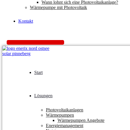
Wann lohnt sich eine Photovoltaikanlage?
Wärmepumpe mit Photovoltaik
Kontakt
K
o
s
t
e
n
l
o
s
A
n
g
e
b
o
t
e
i
n
h
o
l
e
n
Start
Lösungen
Photovoltaikanlagen
Wärmepumpen
Wärmepumpen Angebote
Energiemanagement