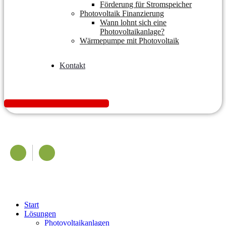
Förderung für Stromspeicher
Photovoltaik Finanzierung
Wann lohnt sich eine
Photovoltaikanlage?
Wärmepumpe mit Photovoltaik
Kontakt
K
o
s
t
e
n
l
o
s
A
n
g
e
b
o
t
e
i
n
h
o
l
e
n
Start
Lösungen
Photovoltaikanlagen