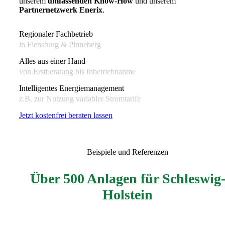
unserem
umfassenden Know-How
und unserem
Partnernetzwerk Enerix
.
Regionaler Fachbetrieb
in Flensburg & Pinneberg
Alles aus einer Hand
von Erstberatung bis Inbetriebnahme
Intelligentes Energiemanagement
z.B. zur Nutzung variabler Stromtarife
J
e
t
z
t
k
o
s
t
e
n
f
r
e
i
b
e
r
a
t
e
n
l
a
s
s
e
n
Beispiele und Referenzen
Über 500 Anlagen für Schleswig
Holstein