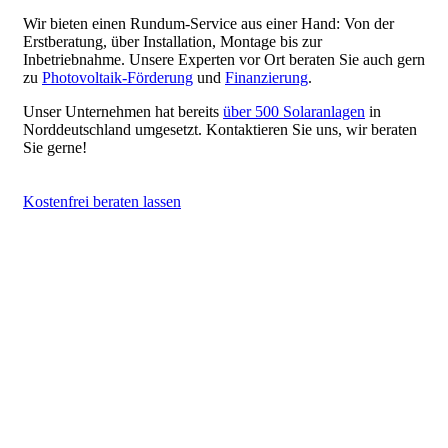
Wir bieten einen Rundum-Service aus einer Hand: Von der
Erstberatung, über Installation, Montage bis zur
Inbetriebnahme. Unsere Experten vor Ort beraten Sie auch gern
zu
Photovoltaik-Förderung
und
Finanzierung
.
Unser Unternehmen hat bereits
über 500 Solaranlagen
in
Norddeutschland umgesetzt. Kontaktieren Sie uns, wir beraten
Sie gerne!
K
o
s
t
e
n
f
r
e
i
b
e
r
a
t
e
n
l
a
s
s
e
n