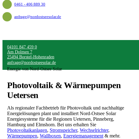
0461 - 406 889 30
anfrage@nordostseesolar.de
04101 847 459 0
Am Dolmen 7
25494 Borstel-Hohenraden
anfrage@nordostseesolar.de
Energie von Nord-Ostsee Solar
Photovoltaik & Wärmepumpen
Uetersen
Als regionaler Fachbetrieb für Photovoltaik und nachhaltige
Energielösungen plant und installiert Nord-Ostsee Solar
Energiesysteme für die Regionen Uetersen, Pinneberg,
Hamburg und Elmshorn. Bei uns erhalten Sie
Photovoltaikanlagen
,
Stromspeicher
,
Wechselrichter
,
Wärmepumpen
,
Wallboxen
,
Energiemanagement
& mehr.