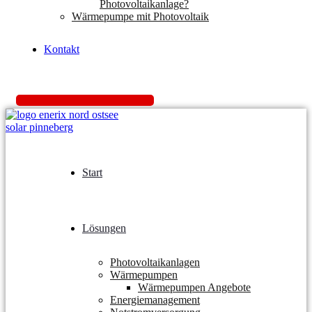
Photovoltaikanlage?
Wärmepumpe mit Photovoltaik
Kontakt
K
o
s
t
e
n
l
o
s
A
n
g
e
b
o
t
e
i
n
h
o
l
e
n
Start
Lösungen
Photovoltaikanlagen
Wärmepumpen
Wärmepumpen Angebote
Energiemanagement